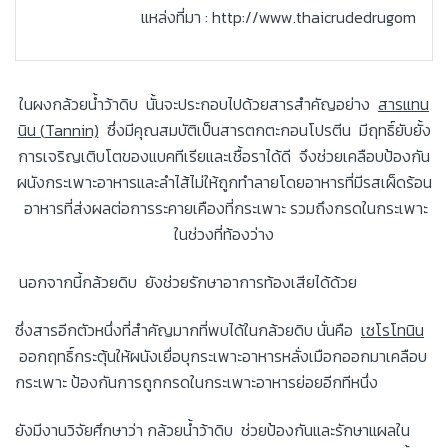
แหล่งที่มา : http://www.thaicrudedrugom
ในผงกล้วยน้ำว้าดิบ นั้นจะประกอบไปด้วยสารสำคัญอย่าง
สารแทน
นิน (
Tannin)
ซึ่งมีคุณสมบัติเป็นสารตกตะกอนโปรตีน มีฤทธิ์ยับยั้ง
การเจริญเติบโตของแบคทีเรียและเชื้อราได้ดี จึงช่วยเคลือบป้องกัน
ผนังกระเพาะอาหารและลำไส้ไม่ให้ถูกทำลายโดยอาหารที่มีรสเผ็ดร้อน
อาหารที่ส่งผลต่อการระคายเคืองที่กระเพาะ รวมถึงกรดในกระเพาะ
ในช่วงที่ท้องว่าง
นอกจากนี้กล้วยดิบ ยังช่วยรักษาอาการท้องเสียได้ด้วย
ซึ่งสารอีกตัวหนึ่งที่สำคัญมากที่พบได้ในกล้วยดิบ นั่นคือ
เซโรโทนิน
ออกฤทธิ์กระตุ้นให้ผนังเยื่อบุกระเพาะอาหารหลั่งเมือกออกมาเคลือบ
กระเพาะ ป้องกันการถูกกรดในกระเพาะอาหารย่อยอีกทีหนึ่ง
ยังมีงานวิจัยศึกษาว่า กล้วยน้ำว้าดิบ ช่วยป้องกันและรักษาแผลใน