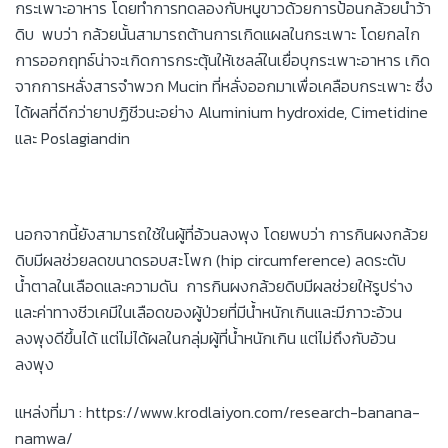
กระเพาะอาหาร โดยทำการทดลองกับหนูขาวด้วยการป้อนกล้วยน้ำว้า
ดิบ พบว่า กล้วยนั้นสามารถต้านการเกิดแผลในกระเพาะ โดยกลไก
การออกฤทธ์น่าจะเกิดการกระตุ้นให้เซลล์ในเยื่อบุกระเพาะอาหาร เกิด
จากการหลั่งสารจำพวก Mucin ที่หลั่งออกมาเพื่อเคลือบกระเพาะ ซึ่ง
ได้ผลที่ดีกว่ายาปฏิชีวนะอย่าง Aluminium hydroxide, Cimetidine
และ Poslagiandin
นอกจากนี้ยังสามารถใช้ในผู้ที่อ้วนลงพุง โดยพบว่า การกินผงกล้วย
ดิบมีผลช่วยลดขนาดรอบสะโพก (hip circumference) ลดระดับ
น้ำตาลในเลือดและความดัน การกินผงกล้วยดิบมีผลช่วยให้รูปร่าง
และค่าทางชีวเคมีในเลือดของผู้ป่วยที่มีน้ำหนักเกินและมีภาวะอ้วน
ลงพุงดีขึ้นได้ แต่ไม่ได้ผลในกลุ่มผู้ที่น้ำหนักเกิน แต่ไม่ถึงกับอ้วน
ลงพุง
แหล่งที่มา : https://www.krodlaiyon.com/research-banana-
namwa/