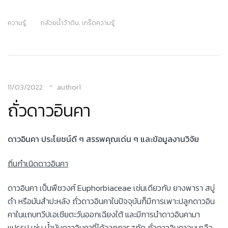
ความรู้
กล้วยน้ำว้าดิบ
,
เกร็ดความรู้
11/03/2022
author1
ถั่วดาวอินคา
ดาวอินคา ประโยชน์ดี ๆ สรรพคุณเด่น ๆ และข้อมูลงานวิจัย
ถิ่นกำเนิดดาวอินคา
ดาวอินคา เป็นพืชวงศ์ Euphorbiaceae เช่นเดียวกับ ยางพารา สบู่
ดำ หรือมันสำปะหลัง ถั่วดาวอินคาในปัจจุบันก็มีการเพาะปลูกดาวอิน
คาในแถบทวีปเอเชียตะวันออกเฉียงใต้ และมีการนำดาวอินคามา
แปรรูป เช่น น้ำมันดาวอินคาที่ได้จากการสกัด ถั่วดาวอินคาอบเกลือ