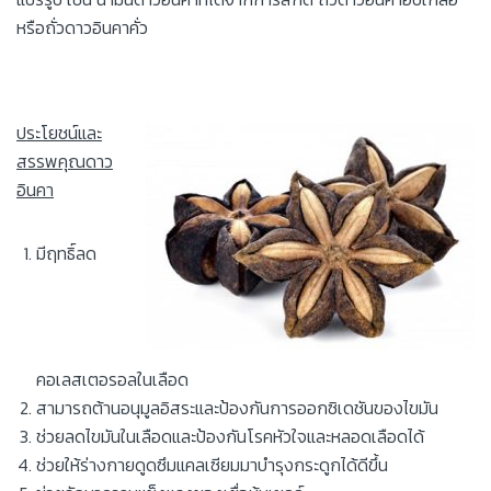
หรือถั่วดาวอินคาคั่ว
ประโยชน์และ
สรรพคุณดาว
อินคา
มีฤทธิ์ลด
คอเลสเตอรอลในเลือด
สามารถต้านอนุมูลอิสระและป้องกันการออกซิเดชันของไขมัน
ช่วยลดไขมันในเลือดและป้องกันโรคหัวใจและหลอดเลือดได้
ช่วยให้ร่างกายดูดซึมแคลเซียมมาบำรุงกระดูกได้ดีขึ้น