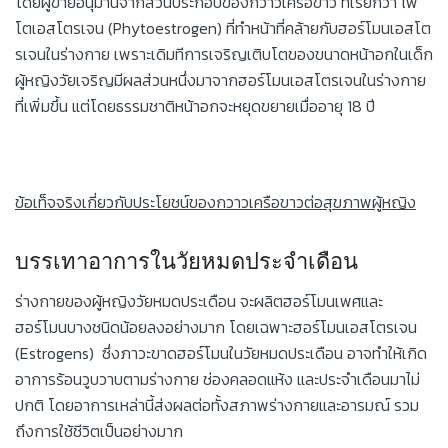
โดยผู้ขายอนุมานจากส่วนประกอบของกวาวเครือขาว ที่เรียกว่า ไฟ
โตเอสโตรเจน (Phytoestrogen) ที่ทำหน้าที่คล้ายกับฮอร์โมนเอสโต
รเจนในร่างกาย เพราะเดิมทีการเจริญเติบโตของขนาดหน้าอกในเด็ก
ผู้หญิงวัยเจริญมีผลส่วนหนึ่งมาจากฮอร์โมนเอสโตรเจนในร่างกาย
ที่เพิ่มขึ้น แต่โดยธรรมชาติหน้าอกจะหยุดขยายเมื่ออายุ 18 ปี
ข้อเท็จจริงเกี่ยวกับประโยชน์ของกวาวเครือขาวต่อสุขภาพผู้หญิง
บรรเทาอาการในวัยหมดประจำเดือน
ร่างกายของผู้หญิงวัยหมดประเดือน จะผลิตฮอร์โมนเพศและ
ฮอร์โมนบางชนิดน้อยลงอย่างมาก โดยเฉพาะฮอร์โมนเอสโตรเจน
(Estrogens) ซึ่งภาวะขาดฮอร์โมนในวัยหมดประเดือน อาจทำให้เกิด
อาการร้อนวูบวาบตามร่างกาย ช่องคลอดแห้ง และประจำเดือนมาไม่
ปกติ โดยอาการเหล่านี้ส่งผลต่อทั้งสภาพร่างกายและอารมณ์ รวม
ถึงการใช้ชีวิตเป็นอย่างมาก