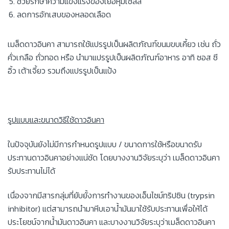
ช่วยรักษาความแข็งแรงของเยื่อหุ้มเซลล์
ลดการอักเสบของหลอดเลือด
เมล็ดดาวอินคา สามารถใช้แปรรูปเป็นผลิตภัณฑ์ขนมขบเคี้ยว เช่น ถั่ว
คั่วเกลือ ถั่วทอด หรือ นำมาแปรรูปเป็นผลิตภัณฑ์อาหาร อาทิ ซอส ซี
อิ้ว เต้าเจี้ยว รวมถึงแปรรูปเป็นแป้ง
รูปแบบและขนาดวิธีใช้ดาวอินคา
ในปัจจุบันยังไม่มีการกำหนดรูปแบบ / ขนาดการใช้หรือขนาดรับ
ประทานดาวอินคาอย่างแน่ชัด โดยบางงานวิจัยระบุว่า เมล็ดดาวอินคา
รับประทานไม่ได้
เนื่องจากมีสารกลุ่มที่ยับยั้งการทำงานของเอ็นไซม์ทริปซิน (trypsin
inhibitor) แต่สามารถนำมาหีบเอาน้ำมันมาใช้รับประทานเพื่อให้ได้
ประโยชน์จากน้ำมันดาวอินคา และบางงานวิจัยระบุว่าเมล็ดดาวอินคา