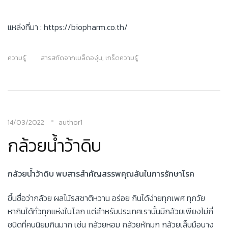
แหล่งที่มา : https://biopharm.co.th/
ความรู้
สารสกัดจากเมล็ดองุ่น
,
เกร็ดความรู้
14/03/2022
author1
กล้วยน้ำว้าดิบ
กล้วยน้ำว้าดิบ พบสารสำคัญสรรพคุณล้นในการรักษาโรค
ขึ้นชื่อว่ากล้วย ผลไม้รสชาติหวาน อร่อย กินได้ง่ายทุกเพศ ทุกวัย
หากินได้ทั่วทุกแห่งในโลก แต่สำหรับประเทศเรานั้นมีกล้วยเพียงไม่กี่
ชนิดที่คนนิยมกินมาก เช่น กล้วยหอม กล้วยหักมุก กล้วยเล็บมือนาง