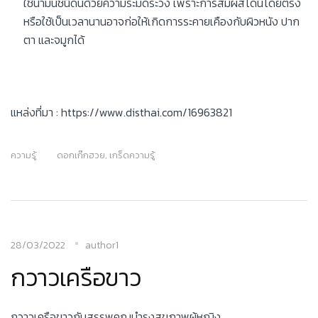
ใช้น้ำมันชนิดนี้ด้วยความระมัดระวัง เพราะการสัมผัสโดนโดยตรง
หรือใช้เป็นเวลานานอาจก่อให้เกิดการระคายเคืองกับผิวหนัง ปาก
ตา และจมูกได้
แหล่งที่มา : https://www.disthai.com/16963821
ความรู้
ดอกเก๊กฮวย
,
เกร็ดความรู้
28/03/2022
author1
กวาวเครือขาว
กวาวเครือขาวกับสรรพคุณบำรุงสุขภาพผู้หญิง