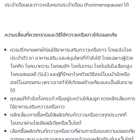
ประจำเดือนและภาวะหลังหมดประจำเดือน (Postmenopause) ได้
ความเสี่ยงที่ควรทราบและวิธีใช้กวาวเครือขาวให้ปลอดภัย
ควรปรึกษาแพทย์ก่อนใช้อาหารเสริมกวาวเครือขาว โดยแจ้งโรค
ประจำตัว ยา อาหารเสริม และสมุนไพรที่กำลังใช้ โดยเฉพาะผู้ป่วย
โรคหืด โรคเบาหวาน โรคลมชัก โรคไมเกรน โรคไขมันในเลือดสูง
โรคเอสแอลอี (SLE) และผู้ที่รักษาโรคด้วยวิธีฮอร์โมนบำบัดหรือ
ฮอร์โมนทดแทน เพราะอาจทำให้เกิดผลข้างเคียงและเป็นอันตราย
ได้
คุณแม่ที่กำลังตั้งครรภ์ หรืออยู่ระหว่างให้นมลูก ควรหลีกเลี่ยงการ
ใช้อาหารเสริมกวาวเครือขาว
หลีกเลี่ยงการซื้อหรือใช้ผลิตภัณฑ์กวาวเครือขาวทุกประเภทที่
โฆษณาผ่านโซเชียลมีเดียหรือเว็บไซต์
เลือกซื้อผลิตภัณฑ์กวาวเครือขาวที่ผ่านการรับรองความปลอดภัย
จากอย.เสมอ และตรวจสอบเลขจดแจ้งของผลิตภัณฑ์บนเว็บไซต์