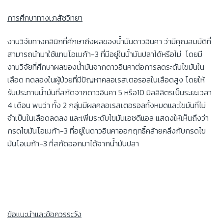
การศึกษาทางเภสัชวิทยา
งานวิจัยทางคลินิกที่ศึกษาถึงผลของน้ำมันดาวอินคา ว่ามีคุณสมบัติที่
สามารถนำมาใช้แทนโอเมก้า-3 ที่มีอยู่ในน้้ามันปลาได้หรือไม่ โดยมี
งานวิจัยที่ศึกษาผลของน้ำมันจากดาวอินคาต่อการลดระดับไขมันใน
เลือด ทดลองในผู้ป่วยที่มีปัญหาคลอเรสเตอรอลในเลือดสูง โดยให้
รับประทานน้ำมันที่สกัดจากดาวอินคา 5 หรือ10 มิลลิลิตรเป็นระยะเวลา
4 เดือน พบว่า ทั้ง 2 กลุ่มมีผลคลอเรสเตอรอลทั้งหมดและไขมันที่ไม่
จำเป็นในเลือดลดลง และเพิ่มระดับไขมันเอชดีแอล แสดงให้เห็นถึงว่า
กรดไขมันโอเมก้า-3 ที่อยู่ในดาวอินคาออกฤทธิ์คล้ายคลึงกับกรดไข
มันโอเมก้า-3 ที่สกัดออกมาได้จากน้ำมันปลา
ข้อแนะนำและข้อควรระวัง