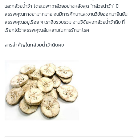
และกล้วยน้ำว้า โดยเฉพาะกล้วยอย่างหลังสุด “กล้วยน้ำว้า” มี
สรรพคุณทางยามากมาย จนมีการศึกษาและงานวิจัยออกมายืนยัน
สรรพคุณอยู่เรื่อย ๆ เราจึงรวบรวม งานวิจัยผงกล้วยน้ำว้าดิบ ที่
เรียกได้ว่าสรรพคุณล้นหลามในการรักษาโรค
สารสำคัญในกล้วยน้ำว้าดิบผง