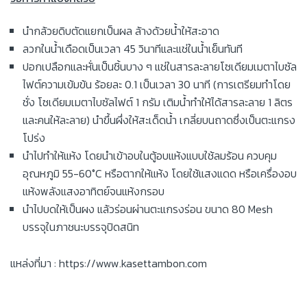
นํากล้วยดิบตัดแยกเป็นผล ล้างด้วยน้ำให้สะอาด
ลวกในน้ำเดือดเป็นเวลา 45 วินาทีและแช่ในน้ำเย็นทันที
ปอกเปลือกและหั่นเป็นชิ้นบาง ๆ แช่ในสารละลายโซเดียมเมตาไบซัล
ไฟต์ความเข้มข้น ร้อยละ 0.1 เป็นเวลา 30 นาที (การเตรียมทําโดย
ชั่ง โซเดียมเมตาไบซัลไฟต์ 1 กรัม เติมน้ำทำให้ได้สารละลาย 1 ลิตร
และคนให้ละลาย) นําขึ้นผึ่งให้สะเด็ดน้ำ เกลี่ยบนถาดซึ่งเป็นตะแกรง
โปร่ง
นําไปทําให้แห้ง โดยนําเข้าอบในตู้อบแห้งแบบใช้ลมร้อน ควบคุม
อุณหภูมิ 55-60°C หรือตากให้แห้ง โดยใช้แสงแดด หรือเครื่องอบ
แห้งพลังแสงอาทิตย์จนแห้งกรอบ
นําไปบดให้เป็นผง แล้วร่อนผ่านตะแกรงร่อน ขนาด 80 Mesh
บรรจุในภาชนะบรรจุปิดสนิท
แหล่งที่มา : https://www.kasettambon.com