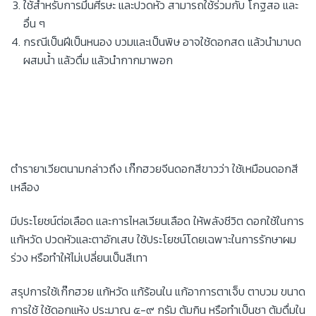
ใช้สำหรับการมึนศีรษะ และปวดหัว สามารถใช้ร่วมกับ โกฐสอ และ
อื่น ๆ
กรณีเป็นฝีเป็นหนอง บวมและเป็นพิษ อาจใช้ดอกสด แล้วนำมาบด
ผสมน้ำ แล้วดื่ม แล้วนำกากมาพอก
ตำรายาเวียตนามกล่าวถึง เก๊กฮวยจีนดอกสีขาวว่า ใช้เหมือนดอกสี
เหลือง
มีประโยชน์ต่อเลือด และการไหลเวียนเลือด ให้พลังชีวิต ดอกใช้ในการ
แก้หวัด ปวดหัวและตาอักเสบ ใช้ประโยชน์โดยเฉพาะในการรักษาผม
ร่วง หรือทำให้ไม่เปลี่ยนเป็นสีเทา
สรุปการใช้เก๊กฮวย แก้หวัด แก้ร้อนใน แก้อาการตาเจ็บ ตาบวม ขนาด
การใช้ ใช้ดอกแห้ง ประมาณ ๕-๙ กรัม ต้มกิน หรือทำเป็นชา ต้มดื่มใน