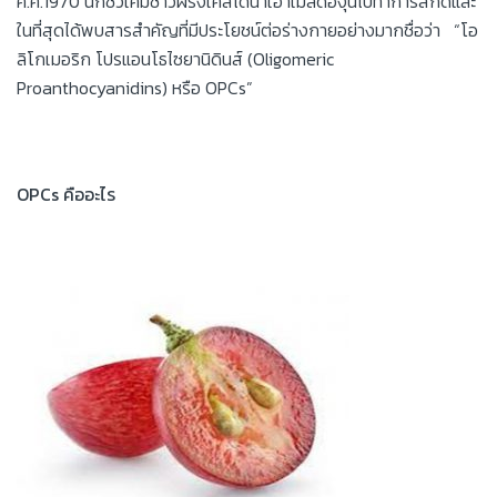
ค.ศ.1970 นักชีวเคมีชาวฝรั่งเศสได้นำเอาเมล็ดองุ่นไปทำการสกัดและ
ในที่สุดได้พบสารสำคัญที่มีประโยชน์ต่อร่างกายอย่างมากชื่อว่า “โอ
ลิโกเมอริก โปรแอนโธไซยานิดินส์ (Oligomeric
Proanthocyanidins) หรือ OPCs”
OPCs
คืออะไร