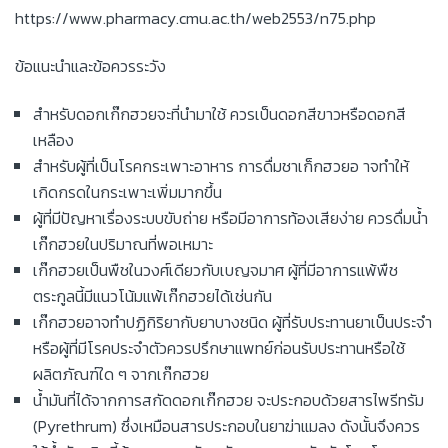
https://www.pharmacy.cmu.ac.th/web2553/n75.php
ข้อแนะนำและข้อควรระวัง
สำหรับดอกเก๊กฮวยจะที่นำมาใช้ ควรเป็นดอกสีขาวหรือดอกสี
เหลือง
สำหรับผู้ที่เป็นโรคกระเพาะอาหาร การดื่มชาเก็กฮวยอ าจทำให้
เกิดกรดในกระเพาะเพิ่มมากขึ้น
ผู้ที่มีปัญหาเรื่องระบบขับถ่าย หรือมีอาการท้องเสียง่าย ควรดื่มน้ำ
เก๊กฮวยในปริมาณที่พอเหมาะ
เก๊กฮวยเป็นพืชในวงศ์เดียวกับเบญจมาศ ผู้ที่มีอาการแพ้พืช
ตระกูลนี้มีแนวโน้มแพ้เก๊กฮวยได้เช่นกัน
เก๊กฮวยอาจทำปฏิกิริยากับยาบางชนิด ผู้ที่รับประทานยาเป็นประจำ
หรือผู้ที่มีโรคประจำตัวควรปรึกษาแพทย์ก่อนรับประทานหรือใช้
ผลิตภัณฑ์ใด ๆ จากเก๊กฮวย
น้ำมันที่ได้จากการสกัดดอกเก๊กฮวย จะประกอบด้วยสารไพรีทรัม
(Pyrethrum) ซึ่งเหมือนสารประกอบในยาฆ่าแมลง ดังนั้นจึงควร