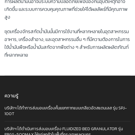
การผลิตน้ำมันอาจมีระบบความปลอดภัยเพื่อป้องกันอุบัติเหตุที่อาจ
เกิดขึ้น และระบบการควบคุมคุณภาพที่ช่วยให้ได้ผลลัพธ์ที่มีคุณภาพ
สูง
ชุดเครื่องจักรสกัดน้ำมันนั้นมีการใช้งานที่หลากหลายในอุตสาหกรรม
อาหาร, เครื่องสำอาง, และอุตสาหกรรมอื่น ๆ ที่มีความต้องการในการ
ใช้น้ำมันพืชหรือน้ำมันสกัดจากพืชต่าง ๆ สำหรับการผลิตผลิตภัณฑ์
ที่หลากหลาย
ความรู้
บริษัทฯ ได้ทำการส่งมอบเครื่องคั้นแยกกากแบบเกลียวอัดสแตนเลส รุ่น SPJ-
100T
บริษัทฯ ได้ดำเนินการส่งมอบเครื่อง FLUIDIZED BED GRANULATOR รุ่น
FBGS-500MAX ให้แก่ลูกค้าในพื้นที่กรุงเทพมหานคร