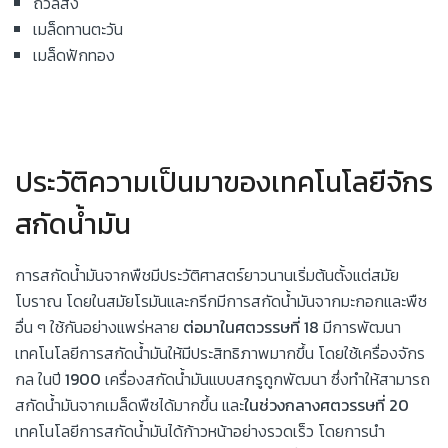
ถั่วลิสง
เมล็ดทานตะวัน
เมล็ดฟักทอง
ประวัติความเป็นมาของเทคโนโลยีจักร
สกัดน้ำมัน
การสกัดน้ำมันจากพืชมีประวัติศาสตร์ยาวนานเริ่มต้นตั้งแต่สมัย
โบราณ โดยในสมัยโรมันและกรีกมีการสกัดน้ำมันจากมะกอกและพืช
อื่น ๆ ใช้กันอย่างแพร่หลาย
ต่อมาในศตวรรษที่
18
มีการพัฒนา
เทคโนโลยีการสกัดน้ำมันให้มีประสิทธิภาพมากขึ้น โดยใช้เครื่องจักร
กล ในปี
1900
เครื่องสกัดน้ำมันแบบสกรูถูกพัฒนา ซึ่งทำให้สามารถ
สกัดน้ำมันจากเมล็ดพืชได้มากขึ้น และ
ในช่วงกลางศตวรรษที่
20
เทคโนโลยีการสกัดน้ำมันได้ก้าวหน้าอย่างรวดเร็ว โดยการนำ