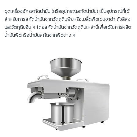
ชุดเครื่องจักรสกัดน้ำมัน (หรืออุปกรณ์สกัดน้ำมัน) เป็นอุปกรณ์ที่ใช้
สำหรับการสกัดน้ำมันจากวัตถุดิบพืชหรือเมล็ดพืชเช่นงาดำ ถั่วลิสง
และวัตถุดิบอื่น ๆ โดยสกัดน้ำมันจากวัตถุดิบเหล่านี้เพื่อใช้ในการผลิต
น้ำมันพืชหรือน้ำมันสกัดจากพืชต่าง ๆ