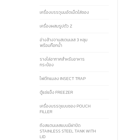
เครื่องบรรจุนมอัดเม็ดใส่ซอง
เครื่องผสมรูปตัว Z
อ่างล้างจานสเตนเลส 3 หลุม
พร้อมก๊อกน้ำ
รางไล่อากาศสำหรับอาหาร
กระป๋อง
ไฟดักแมลง INSECT TRAP
ตู้แช่แข็ง FREEZER
เครื่องบรรจุแบบซอง POUCH
FILLER
ถังสแตนเลสแบบมีฝาปิด
STAINLESS STEEL TANK WITH
LID