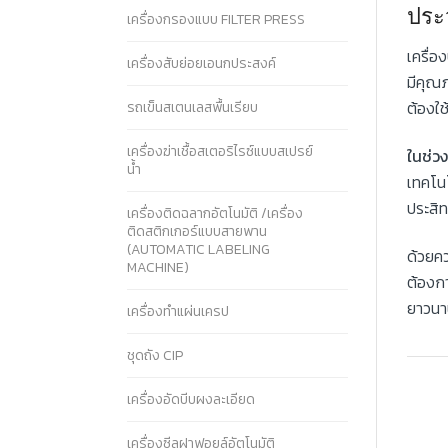
ประ
เครื่องกรองแบบ FILTER PRESS
เครื่อ
เครื่องสับย่อยเอนกประสงค์
มีคุณภ
ต้องใ
รถเข็นสเตนเลสพื้นเรียบ
เครื่องฆ่าเชื้อสเตอริไรซ์แบบสเปรย์
ในช่วง
น้ำ
เทคโนโ
ประสิท
เครื่องติดฉลากอัตโนมัติ /เครื่อง
ติดสติกเกอร์แบบสายพาน
(AUTOMATIC LABELING
ด้วยค
MACHINE)
ต้องก
ยาวนา
เครื่องทำแผ่นเครป
ชุดถัง CIP
เครื่องอัดบีบผงละเอียด
เครื่องซีลฝาฟอยล์อัตโนมัติ