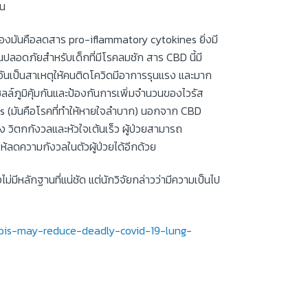
่น
นของมันคือลดสาร pro-iflammatory cytokines ยิ่งมี
ปลอดภัยสำหรับเด็กที่มีโรคลมชัก สาร CBD นี้มี
ๆอันเป็นสาเหตุให้คนติดโควิดมีอาการรุนแรง และมาก
้นเซลล์ภูมิคุ้มกันและป้องกันการเพิ่มจำนวนของไวรัส
sis (มันคือโรคที่ทำให้หายใจลำบาก) นอกจาก CBD
ง วิตกกังวลและหัวใจเต้นเร็ว ผู้ป่วยสามารถ
ห้ลดความกังวลในตัวผู้ป่วยได้อีกด้วย
ม่มีหลักฐานที่แน่ชัด แต่นักวิจัยกล่าวว่ามีความเป็นไป
bis-may-reduce-deadly-covid-19-lung-