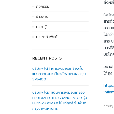
ส่งผลใ
กิจกรรม
ในกัญช
ข่าวสาร
สารตัว
ความรู้
ความเป
ไปกว่า
ประชาสัมพันธ์
สาร CB
สารที่
บริโภค
RECENT POSTS
อย่างไ
บริษัทฯ ได้ทำการส่งมอบเครื่องคั้น
ได้สูง
แยกกากแบบเกลียวอัดสแตนเลส รุ่น
SPJ-100T
https
infla
บริษัทฯ ได้ดำเนินการส่งมอบเครื่อง
FLUIDIZED BED GRANULATOR รุ่น
FBGS-500MAX ให้แก่ลูกค้าในพื้นที่
ความรู้
กรุงเทพมหานคร