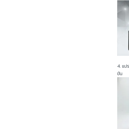
4. แป
ข้น