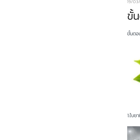
19/03
ขั
ขั้นต
1.ใบชา