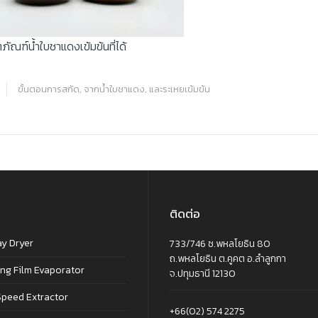
ตภัณฑ์น้ำใบชาแดงเข้มข้นที่ได้
ขั้นตอนการสกัด
,
จากน้ำใบชาแดง
,
และระเหยเข้มข้น
ติดต่อ
ay Dryer
733/746 ซ.พหลโยธิน 80
ถ.พหลโยธิน ต.คูคต อ.ลำลูกกา
ing Film Evaporator
จ.ปทุมธานี 12130
Speed Extractor
+66(02) 574 2275