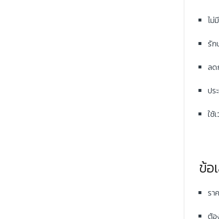
ไม่
รัก
ลดก
ประ
ใช้
ข้อเ
ราค
ต้อ