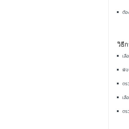
ต้อ
วิธี
เลื
พิจ
ตรว
เลื
ตรว