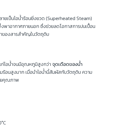
จนกลายเป็นไอน้ำร้อนยิ่งยวด (Superheated Steam)
ไม่พึ่งพาอากาศภายนอก ซึ่งช่วยลดโอกาสการปนเปื้อน
่าของสารสำคัญในวัตถุดิบ
แก่ไอน้ำจนมีอุณหภูมิสูงกว่า
จุดเดือดของน้ำ
้อนสูงมาก เมื่อนำไอน้ำนี้สัมผัสกับวัตถุดิบ ความ
เสียคุณภาพ
0°C