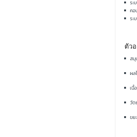
ระบ
คอน
ระบ
ตัวอ
สมุ
ผลไ
เนื
วัต
ขยะ