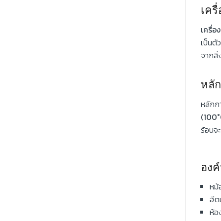
เครื
เครื่อ
เป็นตั
จากสิ
หลั
หลักกา
(100°
ร้อนจะ
องค
หม้
ฮีต
ห้อ