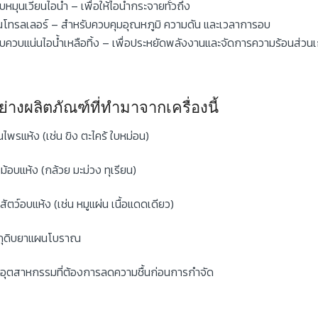
บหมุนเวียนไอน้ำ – เพื่อให้ไอน้ำกระจายทั่วถึง
โทรลเลอร์ – สำหรับควบคุมอุณหภูมิ ความดัน และเวลาการอบ
บควบแน่นไอน้ำเหลือทิ้ง – เพื่อประหยัดพลังงานและจัดการความร้อนส่วนเ
ย่างผลิตภัณฑ์ที่ทำมาจากเครื่องนี้
นไพรแห้ง (เช่น ขิง ตะไคร้ ใบหม่อน)
ม้อบแห้ง (กล้วย มะม่วง ทุเรียน)
้อสัตว์อบแห้ง (เช่น หมูแผ่น เนื้อแดดเดียว)
ถุดิบยาแผนโบราณ
อุตสาหกรรมที่ต้องการลดความชื้นก่อนการกำจัด