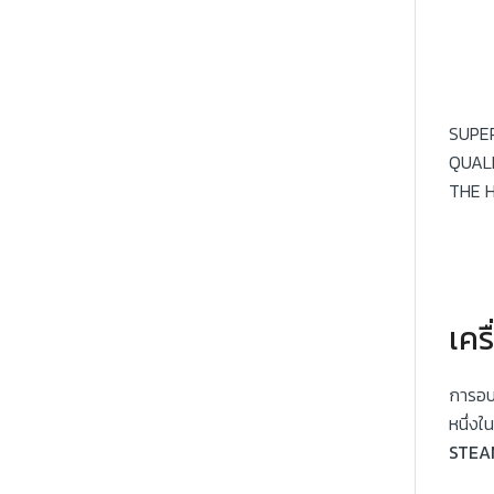
SUPE
QUAL
THE 
เคร
การอบ
หนึ่งใ
STEA