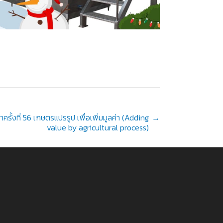
าครั้งที่ 56 เกษตรแปรรูป เพื่อเพิ่มมูลค่า (Adding
→
value by agricultural process)