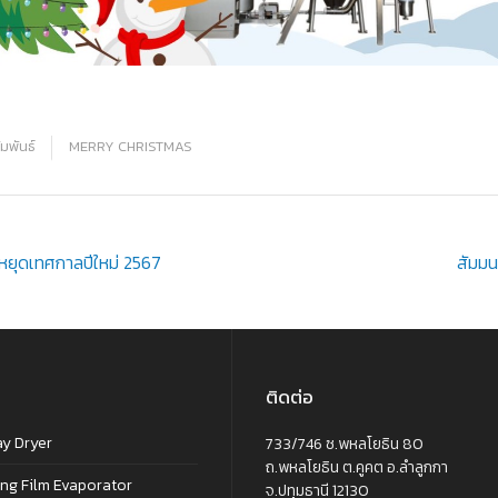
มพันธ์
MERRY CHRISTMAS
ost
นหยุดเทศกาลปีใหม่ 2567
สัมมน
avigation
ติดต่อ
ay Dryer
733/746 ซ.พหลโยธิน 80
ถ.พหลโยธิน ต.คูคต อ.ลำลูกกา
ing Film Evaporator
จ.ปทุมธานี 12130