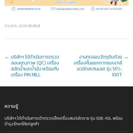
ข่าวสาร
,
ประชาสัมพันธ์
Post
←
บริษัทฯ ได้ดำเนินการตรวจ
งานทดลองวัตถุดิบด้วย
→
สอบคุณภาพ (QC) เครื่อง
เครื่องคั้นแยกกากแบบเกลี
สลัดน้ำและน้ำมัน พร้อมกับ
ยวอัดสเตนเลส รุ่น SPJ-
เครื่อง PIN MILL
100T
navigation
ความรู้
บริษัทฯ ได้ดำเนินการเข้าตรวจเช็คเครื่องสเปรย์ดราย รุ่น SDE-10L พร้อม
บำรุงรักษาให้แก่ลูกค้า