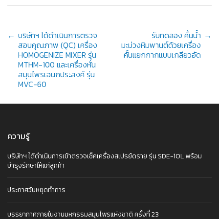
Post
←
บริษัทฯ ได้ดำเนินการตรวจ
รับทดลอง คั้นน้ำ
→
สอบคุณภาพ (QC) เครื่อง
มะม่วงหิมพานต์ด้วยเครื่อง
HOMOGENIZE MIXER รุ่น
คั้นแยกกากแบบเกลียวอัด
MTHM-100 และเครื่องหั่น
navigation
สมุนไพรเอนกประสงค์ รุ่น
MVC-60
ความรู้
บริษัทฯ ได้ดำเนินการเข้าตรวจเช็คเครื่องสเปรย์ดราย รุ่น SDE-10L พร้อม
บำรุงรักษาให้แก่ลูกค้า
ประกาศวันหยุดทำการ
บรรยากาศภายในงานมหกรรมสมุนไพรแห่งชาติ ครั้งที่ 23