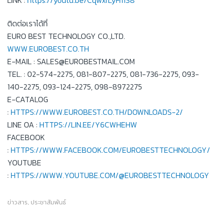
ติดต่อเราได้ที่
EURO BEST TECHNOLOGY CO.,LTD.
WWW.EUROBEST.CO.TH
E-MAIL : SALES@EUROBESTMAIL.COM
TEL. : 02-574-2275, 081-807-2275, 081-736-2275, 093-
140-2275, 093-124-2275, 098-8972275
E-CATALOG
:
HTTPS://WWW.EUROBEST.CO.TH/DOWNLOADS-2/
LINE OA :
HTTPS://LIN.EE/Y6CWHEHW
FACEBOOK
:
HTTPS://WWW.FACEBOOK.COM/EUROBESTTECHNOLOGY/
YOUTUBE
:
HTTPS://WWW.YOUTUBE.COM/@EUROBESTTECHNOLOGY
ข่าวสาร
,
ประชาสัมพันธ์