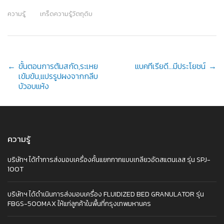
ความรู้
เกร็ดความรู้วัตถุดิบ
Post
←
ขั้นตอนการต้มสกัด,ระเหย
แบคทีเรียดี…มีประโยชน์
→
เข้มข้น,แปรรูปผงจากกลีบ
บัวอบแห้ง
navigation
ความรู้
บริษัทฯ ได้ทำการส่งมอบเครื่องคั้นแยกกากแบบเกลียวอัดสแตนเลส รุ่น SPJ-
100T
บริษัทฯ ได้ดำเนินการส่งมอบเครื่อง FLUIDIZED BED GRANULATOR รุ่น
FBGS-500MAX ให้แก่ลูกค้าในพื้นที่กรุงเทพมหานคร