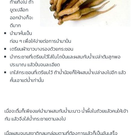
ท้ายทิ้งไป ถ้า
ขูดเปลือก
ออกบ้างก็จะ
ดีมาก
นำมาหั่นเป็น
ท่อน ๆ เพื่อให้ง่ายต่อการนำมาปั่น
เตรียมผ้าขาวบางรองด้วยกระชอน
นำกระชายที่เตรียมไว้ใส่ในโถปั่นและผสมกับน้ำเปล่าต้มสุกพอ
ประมาณ แล้วปั่นจนละเอียด
เทใส่กระชอนที่เตรียมไว้ ถ้าน้ำน้อยก็ให้ผสมน้ำเปล่าลงไปอีก แล้ว
คั้นเอาแต่น้ำเท่านั้น
เมื่อจะดื่มก็เพียงแค่นำมาผสมกับน้ำมะนาว น้ำผึ้งในถ้วยแล้วคนให้เข้า
กัน แล้วจึงใส่น้ำกระชายตามลงไป
เมื่อผสมจนรสชาติกลมกล่อมตามที่ต้องการแล้วก็เป็นอันเสร็จ