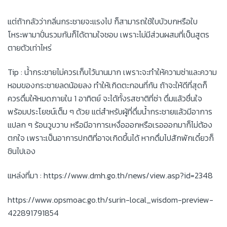
แต่ถ้ากลัวว่ากลิ่นกระชายจะแรงไป ก็สามารถใช้ใบบัวบกหรือใบ
โหระพามาปั่นรวมกันก็ได้ตามใจชอบ เพราะไม่มีส่วนผสมที่เป็นสูตร
ตายตัวเท่าไหร่
Tip : น้ำกระชายไม่ควรเก็บไว้นานมาก เพราะจะทำให้ความซ่าและความ
หอมของกระชายลดน้อยลง ทำให้เกิดตะกอนที่ก้น ถ้าจะให้ดีที่สุดก็
ควรดื่มให้หมดภายใน 1 อาทิตย์ จะได้ทั้งรสชาติที่ซ่า ดื่มแล้วชื่นใจ
พร้อมประโยชน์เต็ม ๆ ด้วย แต่สำหรับผู้ที่ดื่มน้ำกระชายแล้วมีอาการ
แปลก ๆ ร้อนวูบวาบ หรือมีอาการเหงื่อออกหรือเรอออกมาก็ไม่ต้อง
ตกใจ เพราะเป็นอาการปกติที่อาจเกิดขึ้นได้ หากดื่มไปสักพักเดี๋ยวก็
ชินไปเอง
แหล่งที่มา : https://www.dmh.go.th/news/view.asp?id=2348
https://www.opsmoac.go.th/surin-local_wisdom-preview-
422891791854