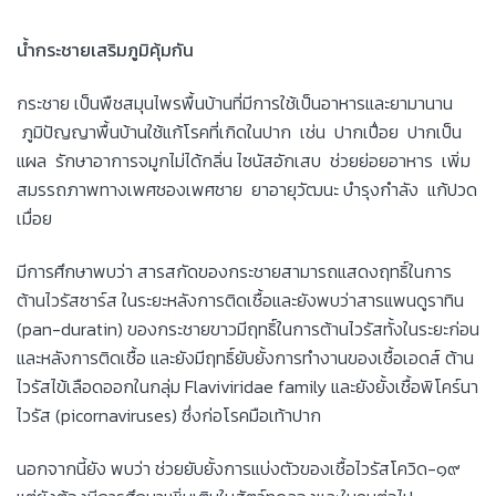
น้ำกระชายเสริมภูมิคุ้มกัน
กระชาย เป็นพืชสมุนไพรพื้นบ้านที่มีการใช้เป็นอาหารและยามานาน
ภูมิปัญญาพื้นบ้านใช้แก้โรคที่เกิดในปาก เช่น ปากเปื่อย ปากเป็น
แผล รักษาอาการจมูกไม่ได้กลิ่น ไซนัสอักเสบ ช่วยย่อยอาหาร เพิ่ม
สมรรถภาพทางเพศชองเพศชาย ยาอายุวัฒนะ บำรุงกำลัง แก้ปวด
เมื่อย
มีการศึกษาพบว่า สารสกัดของกระชายสามารถแสดงฤทธิ์ในการ
ต้านไวรัสซาร์ส ในระยะหลังการติดเชื้อและยังพบว่าสารแพนดูราทิน
(pan-duratin) ของกระชายขาวมีฤทธิ์ในการต้านไวรัสทั้งในระยะก่อน
และหลังการติดเชื้อ และยังมีฤทธิ์ยับยั้งการทำงานของเชื้อเอดส์ ต้าน
ไวรัสไข้เลือดออกในกลุ่ม Flaviviridae family และยังยั้งเชื้อพิโคร์นา
ไวรัส (picornaviruses) ซึ่งก่อโรคมือเท้าปาก
นอกจากนี้ยัง พบว่า ช่วยยับยั้งการแบ่งตัวของเชื้อไวรัสโควิด-๑๙