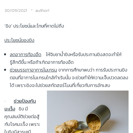
30/09/2021
author1
‘ขิง’ ประโยชน์และโทษที่คาดไม่ถึง
ประโยชน์ของขิง
ลดอาการท้องอืด
ให้จิบชาน้ำขิงหรือรับประทานขิงสดจะทำให้
รู้สึกดีขึ้น หรือถ้าเกิดอาการท้องอืด
ช่วยบรรเทาอาการไมเกรน
จากการศึกษาพบว่า การรับประทานขิง
ตอนที่อาการไมเกรนใกล้กำเริบนั้น จะช่วยทำให้ความเจ็บปวดลดลง
ได้ เพราะขิงจะไปช่วยสกัดฮอร์โมนที่เกี่ยวกับการอักเสบ
·
ช่วยป้องกัน
มะเร็ง
ขิง มี
คุณสมบัติช่วยต่อสู้
กับโรคมะเร็ง เพราะ
ในขิงมีสารเคมี