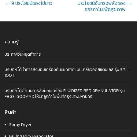
Post
←
9 ประโยชน์ของไข่ขาว
ประโยชน์อันทรงพลังของ
→
ออริกาโนเพื่อสุขภาพ
navigation
ความรู้
ประกาศวันหยุดทำการ
บริษัทฯ ได้ทำการส่งมอบเครื่องคั้นแยกกากแบบเกลียวอัดสแตนเลส รุ่น SPJ-
100T
บริษัทฯ ได้ดำเนินการส่งมอบเครื่อง FLUIDIZED BED GRANULATOR รุ่น
FBGS-500MAX ให้แก่ลูกค้าในพื้นที่กรุงเทพมหานคร
สินค้า
Spray Dryer
Falling Film Evaporator