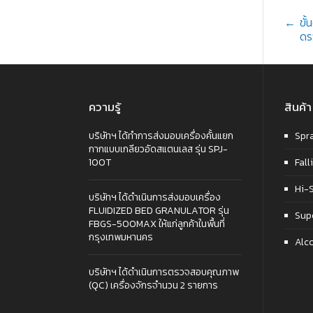
P
←
ขั
ดร
n
ความรู้
สินค้า
บริษัทฯ ได้ทำการส่งมอบเครื่องคั้นแยก
Spr
กากแบบเกลียวอัดสแตนเลส รุ่น SPJ-
100T
Fall
Hi-
บริษัทฯ ได้ดำเนินการส่งมอบเครื่อง
FLUIDIZED BED GRANULATOR รุ่น
Sup
FBGS-500MAX ให้แก่ลูกค้าในพื้นที่
กรุงเทพมหานคร
Alc
บริษัทฯ ได้ดำเนินการตรวจสอบคุณภาพ
(QC) เครื่องจักรจำนวน 2 รายการ