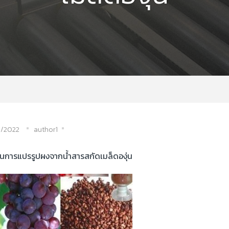
น
/2022
author1
อนการแปรรูปผงจากน้ำสารสกัดเมล็ดองุ่น