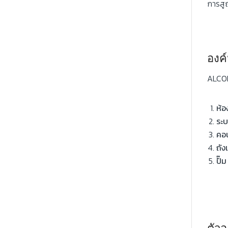
การสู
องค
ALCOH
ห้
ระ
คอ
ถั
ปั๊