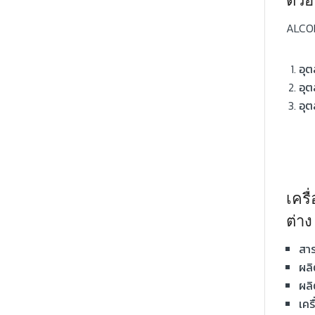
ตัว
ALCOH
อุ
อุต
อุต
เคร
ต่าง
สา
ผลิ
ผลิ
เคร