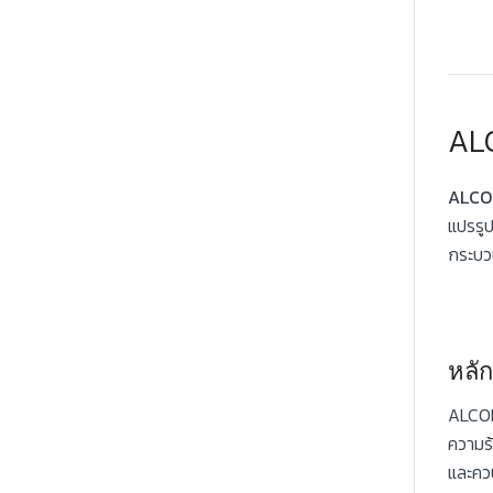
AL
ALCO
แปรรู
กระบวน
หลั
ALCOH
ความร
และคว