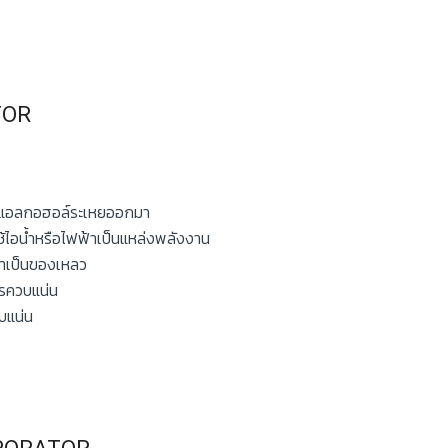
TOR
และแอลกอฮอล์ระเหยออกมา
ช้ไอน้ำหรือไฟฟ้าเป็นแหล่งพลังงาน
าเป็นของเหลว
ารควบแน่น
บแน่น