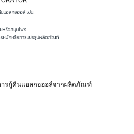
APORATOR
นแอลกอฮอล์ เช่น:
ืชหรือสมุนไพร
การหมักหรือการแปรรูปผลิตภัณฑ์
ารกู้คืนแอลกอฮอล์จากผลิตภัณฑ์